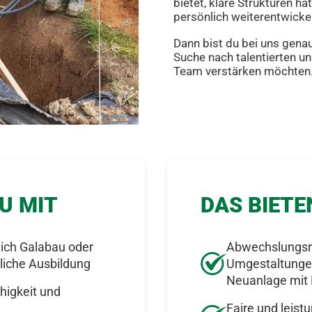
bietet, klare Strukturen ha
persönlich weiterentwicke
Dann bist du bei uns genau
Suche nach talentierten u
Team verstärken möchten
U MIT
DAS BIETE
eich Galabau oder
Abwechslungsre
liche Ausbildung
Umgestaltungen
Neuanlage mit 
higkeit und
Faire und leist