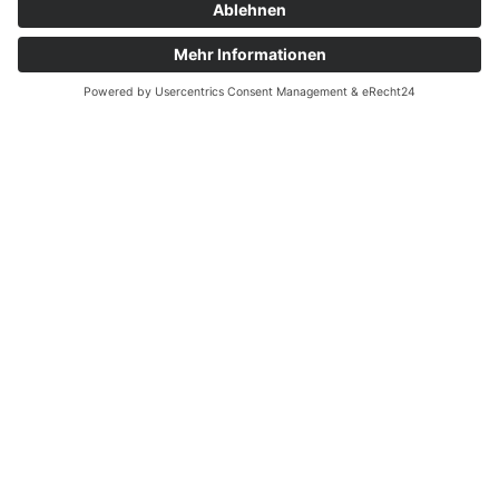
VORHER
NACHHER